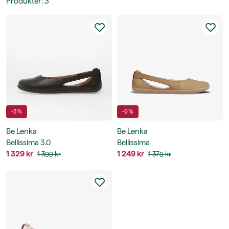
Produkter
:
3
-5 %
-9 %
Be Lenka
Be Lenka
Bellissima 3.0
Bellissima
1 329 kr
1 249 kr
1 399 kr
1 379 kr