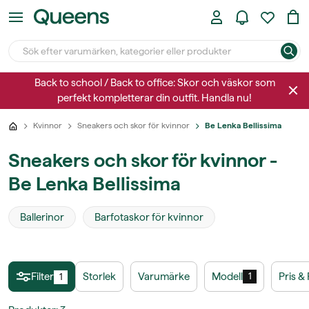
Back to school / Back to office: Skor och väskor som
perfekt kompletterar din outfit. Handla nu!
Kvinnor
Sneakers och skor för kvinnor
Be Lenka Bellissima
Sneakers och skor för kvinnor -
Be Lenka Bellissima
Ballerinor
Barfotaskor för kvinnor
Filter
Storlek
Varumärke
Modell
Pris &
1
1